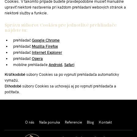
Cookies. V takomto prípade budete pravdepodobne musieť manuálne
upraviť niektoré nastavenia pri každom prehliadaní webových stránok a
niektoré služby a funkcie.
Správu súborov Cookies pre jednotlivé prehliadače
nájdete tu:
prehliadač
Google Chrome
prehliadač
Mozilla Firefox
prehliadač
Internet Explorer
prehliadač
Opera
mobilne prehliadače
Android
,
Safari
Krátkodobé
súbory Cookies sa po vypnutí prehliadača automaticky
vymažú.
Dlhodobé
súbory Cookies sa uchovajú aj po vypnutí prehliadača a
počítača.
30 rokov Váš partner v realitách!
O nás
Naša ponuka
Referencie
Blog
Kontakt