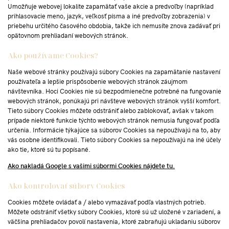
Umožňuje webovej lokalite zapamätať vaše akcie a predvoľby (napríklad
prihlasovacie meno, jazyk, veľkosť písma a iné predvoľby zobrazenia) v
priebehu určitého časového obdobia, takže ich nemusíte znova zadávať pri
opätovnom prehliadaní webových stránok.
Ako používame Cookies?
Naše webové stránky používajú súbory Cookies na zapamätanie nastavení
používateľa a lepšie prispôsobenie webových stránok záujmom
návštevníka. Hoci Cookies nie sú bezpodmienečne potrebné na fungovanie
webových stránok, ponúkajú pri návšteve webových stránok vyšší komfort.
Tieto súbory Cookies môžete odstrániť alebo zablokovať, avšak v takom
prípade niektoré funkcie týchto webových stránok nemusia fungovať podľa
určenia. Informácie týkajúce sa súborov Cookies sa nepoužívajú na to, aby
vás osobne identifikovali. Tieto súbory Cookies sa nepoužívajú na iné účely
ako tie, ktoré sú tu popísané.
Ako nakladá Google s vašimi súbormi Cookies nájdete
tu
.
Ako kontrolovať súbory Cookies
Cookies môžete ovládať a / alebo vymazávať podľa vlastných potrieb.
Môžete odstrániť všetky súbory Cookies, ktoré sú už uložené v zariadení, a
väčšina prehliadačov povolí nastavenia, ktoré zabraňujú ukladaniu súborov