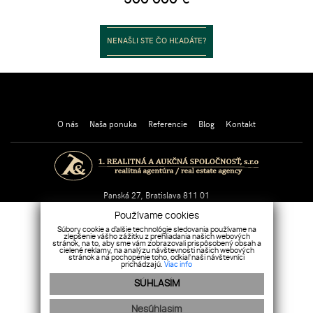
NENAŠLI STE ČO HĽADÁTE?
30 rokov Váš partner v realitách!
O nás
Naša ponuka
Referencie
Blog
Kontakt
Panská 27, Bratislava 811 01
Tel.:
+421 903 473 113
/
+421 903 703 850
Používame cookies
E-mail:
sekretariat@realitna.sk
Súbory cookie a ďalšie technológie sledovania používame na
zlepšenie vášho zážitku z prehliadania našich webových
stránok, na to, aby sme vám zobrazovali prispôsobený obsah a
cielené reklamy, na analýzu návštevnosti našich webových
stránok a na pochopenie toho, odkiaľ naši návštevníci
prichádzajú.
Viac info
SÚHLASÍM
Nesúhlasím