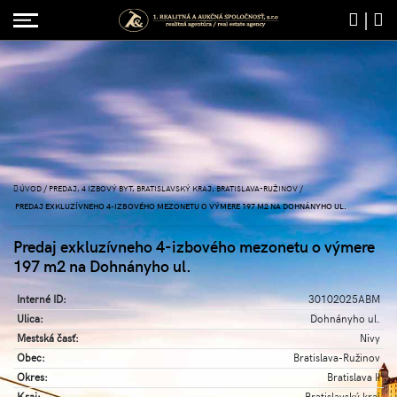
|
ÚVOD
/
PREDAJ, 4 IZBOVÝ BYT, BRATISLAVSKÝ KRAJ, BRATISLAVA-RUŽINOV
/
PREDAJ EXKLUZÍVNEHO 4-IZBOVÉHO MEZONETU O VÝMERE 197 M2 NA DOHNÁNYHO UL.
Predaj exkluzívneho 4-izbového mezonetu o výmere
197 m2 na Dohnányho ul.
Interné ID:
30102025ABM
Ulica:
Dohnányho ul.
Mestská časť:
Nivy
Obec:
Bratislava-Ružinov
Okres:
Bratislava II