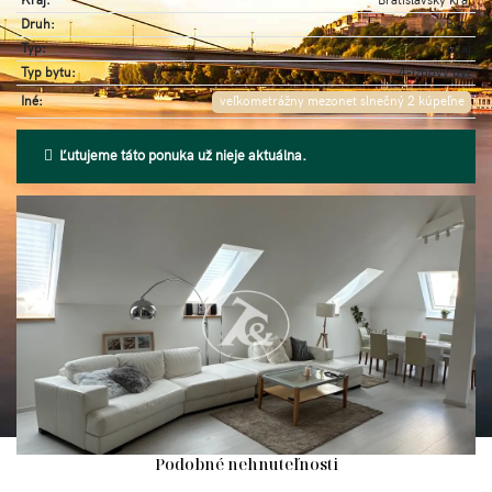
Kraj:
Bratislavský kraj
Druh:
Byty
Typ:
Predaj
Typ bytu:
4-izbový byt
Iné:
veľkometrážny mezonet slnečný 2 kúpeľne
Ľutujeme táto ponuka už nieje aktuálna.
Podobné nehnuteľnosti