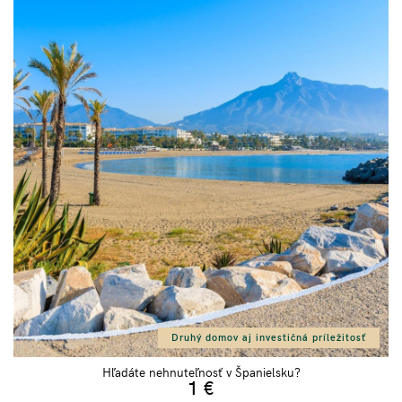
Druhý domov aj investičná príležitosť
Hľadáte nehnuteľnosť v Španielsku?
1
€