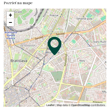
Pozrieť na mape
+
−
Leaflet
| Map data ©
OpenStreetMap
contributors