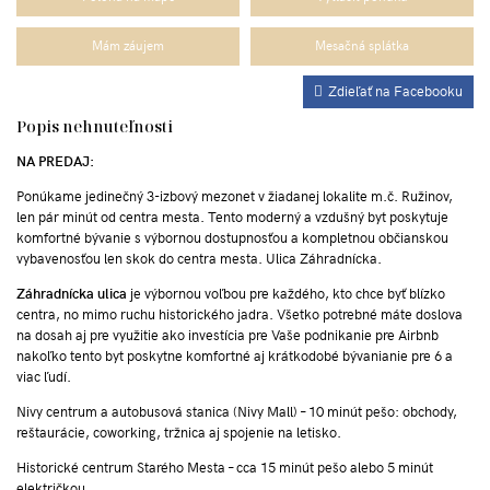
Mám záujem
Mesačná splátka
Zdieľať na Facebooku
Popis nehnuteľnosti
NA PREDAJ:
Ponúkame jedinečný 3-izbový mezonet v žiadanej lokalite m.č. Ružinov,
len pár minút od centra mesta. Tento moderný a vzdušný byt poskytuje
komfortné bývanie s výbornou dostupnosťou a kompletnou občianskou
vybavenosťou len skok do centra mesta. Ulica Záhradnícka.
Záhradnícka ulica
je výbornou voľbou pre každého, kto chce byť blízko
centra, no mimo ruchu historického jadra. Všetko potrebné máte doslova
na dosah aj pre využitie ako investícia pre Vaše podnikanie pre Airbnb
nakoľko tento byt poskytne komfortné aj krátkodobé bývanianie pre 6 a
viac ľudí.
Nivy centrum a autobusová stanica (Nivy Mall) – 10 minút pešo: obchody,
reštaurácie, coworking, tržnica aj spojenie na letisko.
Historické centrum Starého Mesta – cca 15 minút pešo alebo 5 minút
električkou.