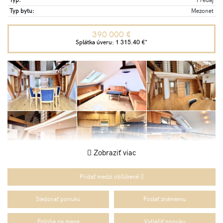
Typ:
Predaj
Typ bytu:
Mezonet
390 000 €
Splátka úveru:
1 315.40 €
*
Zobraziť viac
Pridať medzi obľúbené
Sledovať ponuku
Poslať známemu
Poloha na mape
Vytlačiť ponuku