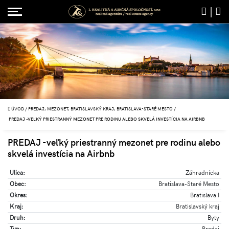
|
ÚVOD
/
PREDAJ, MEZONET, BRATISLAVSKÝ KRAJ, BRATISLAVA-STARÉ MESTO
/
PREDAJ -VEĽKÝ PRIESTRANNÝ MEZONET PRE RODINU ALEBO SKVELÁ INVESTÍCIA NA AIRBNB
PREDAJ -veľký priestranný mezonet pre rodinu alebo
skvelá investícia na Airbnb
Ulica:
Záhradnícka
Obec:
Bratislava-Staré Mesto
Okres:
Bratislava I
Kraj:
Bratislavský kraj
Druh:
Byty