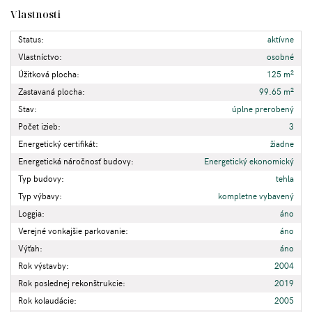
Vlastnosti
Status:
aktívne
Vlastníctvo:
osobné
2
Úžitková plocha:
125 m
2
Zastavaná plocha:
99.65 m
Stav:
úplne prerobený
Počet izieb:
3
Energetický certifikát:
žiadne
Energetická náročnosť budovy:
Energetický ekonomický
Typ budovy:
tehla
Typ výbavy:
kompletne vybavený
Loggia:
áno
Verejné vonkajšie parkovanie:
áno
Výťah:
áno
Rok výstavby:
2004
Rok poslednej rekonštrukcie:
2019
Rok kolaudácie:
2005