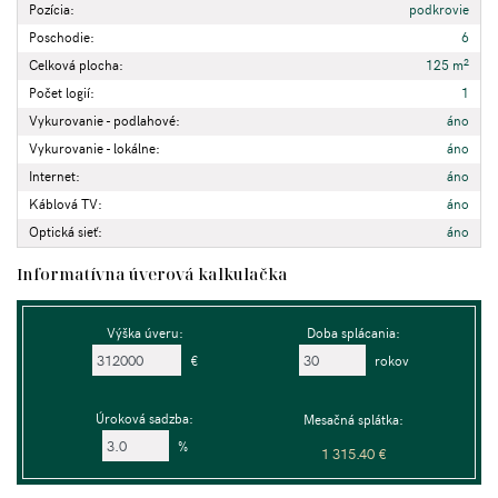
Pozícia:
podkrovie
Poschodie:
6
2
Celková plocha:
125 m
Počet logií:
1
Vykurovanie - podlahové:
áno
Vykurovanie - lokálne:
áno
Internet:
áno
Káblová TV:
áno
Optická sieť:
áno
Informatívna úverová kalkulačka
Výška úveru:
Doba splácania:
€
rokov
Úroková sadzba:
Mesačná splátka:
%
1 315.40 €