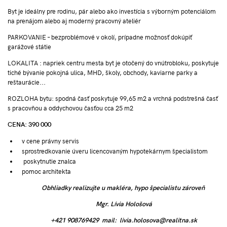
Byt je ideálny pre rodinu, pár alebo ako investícia s výborným potenciálom
na prenájom alebo aj moderný pracovný ateliér
PARKOVANIE – bezproblémové v okolí, prípadne možnosť dokúpiť
garážové státie
LOKALITA : napriek centru mesta byt je otočený do vnútrobloku, poskytuje
tiché bývanie pokojná ulica, MHD, školy, obchody, kaviarne parky a
reštaurácie...
ROZLOHA bytu: spodná časť poskytuje 99,65 m2 a vrchná podstrešná časť
s pracovňou a oddychovou časťou cca 25 m2
CENA: 390 000
v cene právny servis
sprostredkovanie úveru licencovaným hypotekárnym špecialistom
poskytnutie znalca
pomoc architekta
Obhliadky realizujte u makléra, hypo špecialistu zároveň
Mgr. Lívia Hološová
+421 908769429
mail:
livia.holosova@realitna.sk