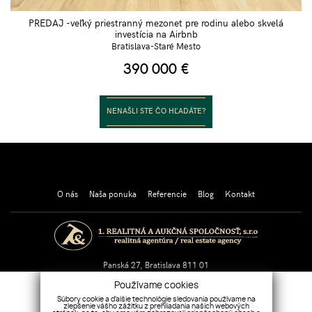
PREDAJ -veľký priestranný mezonet pre rodinu alebo skvelá
investícia na Airbnb
Bratislava-Staré Mesto
390 000
€
NENAŠLI STE ČO HĽADÁTE?
30 rokov Váš partner v realitách!
O nás
Naša ponuka
Referencie
Blog
Kontakt
Panská 27, Bratislava 811 01
Tel.:
+421 903 473 113
/
+421 903 703 850
Používame cookies
E-mail:
sekretariat@realitna.sk
Súbory cookie a ďalšie technológie sledovania používame na
zlepšenie vášho zážitku z prehliadania našich webových