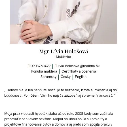
Mgr. Lívia Hološová
Maklérka
0908769429
livia.holosova@realitna.sk
Ponuka makléra
Certifikáty a ocenenia
Slovensky
Česky
English
,,Domov nie je len nehnuteľnosť - je to bezpečie, istota a investícia aj do
budúcnosti. Pomôžem Vám ho nájsť a zázoveň aj správne financovať. “
Moja prax v oblasti hypoték siaha už do roku 2005 kedy som začínala
pracovať v bankovom sektore. Mojou obľubou boli a sú projekty a
projektové financovanie bytov a domov a aj preto som spojila prácu v